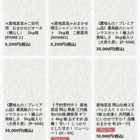
≪産地直送≫ご自宅
≪産地直送≫おまかせ
《露地もの！プレミア
用 おまかせピオーネ
晴王シャインマスカッ
ム品》最高級のシャイ
（種なし） 2kg箱
ト 2kg箱 ご家庭用
ンマスカット！極上の
[
PIONE２
]
[
SHAIN2
]
美味しさ 5kg箱入り
（大房６房）
[
P-506
]
5,200
円
(税込)
5,200
円
(税込)
35,000
円
(税込)
《露地もの！プレミア
《 予約受付中 》 産地
産地直送 岡山白桃 2玉
ム品》最高級のシャイ
直送 岡山 県産 三代桃
パック入り １０パック
ンマスカット！極上の
旬の白桃 贈答用 ギフ
1箱 お友達と 共同購入
美味しさ 5kg箱入り
ト 4kg 箱 おすすめ 品
にいかがですか？ 品種
（大房６房）
[
P-506
]
種！ 甘い！ しっかり
おまかせ 旬
[
H－11
]
とした甘さ！ ジューシ
35,000
円
(税込)
ー！
[
H－05
]
10,000
円
(税込)