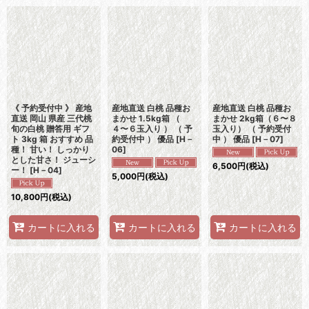
《 予約受付中 》 産地
産地直送 白桃 品種お
産地直送 白桃 品種お
直送 岡山 県産 三代桃
まかせ 1.5kg箱 （
まかせ 2kg箱（６〜８
旬の白桃 贈答用 ギフ
４〜６玉入り ） （ 予
玉入り） （ 予約受付
ト 3kg 箱 おすすめ 品
約受付中 ） 優品
[
H－
中 ） 優品
[
H－07
]
種！ 甘い！ しっかり
06
]
とした甘さ！ ジューシ
6,500
円
(税込)
ー！
[
H－04
]
5,000
円
(税込)
10,800
円
(税込)
カートに入れる
カートに入れる
カートに入れる