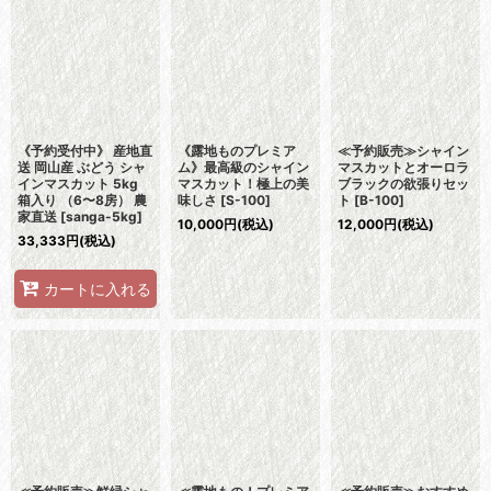
並び順
:
絞り込む
《予約受付中》 産地直
《露地ものプレミア
≪予約販売≫シャイン
送 岡山産 ぶどう シャ
ム》最高級のシャイン
マスカットとオーロラ
インマスカット 5kg
マスカット！極上の美
ブラックの欲張りセッ
箱入り （6〜8房） 農
味しさ
[
S-100
]
ト
[
B-100
]
家直送
[
sanga-5kg
]
10,000
円
(税込)
12,000
円
(税込)
33,333
円
(税込)
カートに入れる