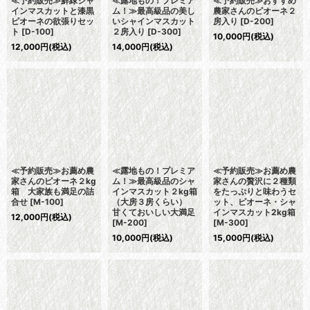
≪予約販売≫鮮緑シャ
≪露地もの！プレミア
≪予約販売≫おすすめ
インマスカットと漆黒
ム！≫最高級品の美し
農家さんのピオーネ２
ピオーネの欲張りセッ
いシャインマスカット
房入り
[
D-200
]
ト
[
D-100
]
２房入り
[
D-300
]
10,000
円
(税込)
12,000
円
(税込)
14,000
円
(税込)
≪予約販売≫お薦め農
≪露地もの！プレミア
≪予約販売≫お薦め農
家さんのピオーネ２kg
ム！≫最高級品のシャ
家さんの贅沢に２種類
箱 大家族も満足の詰
インマスカット２kg箱
をたっぷりと味わうセ
合せ
[
M-100
]
（大房３房くらい）
ット、ピオーネ・シャ
甘くておいしい大満足
インマスカット2kg箱
12,000
円
(税込)
[
M-200
]
[
M-300
]
10,000
円
(税込)
15,000
円
(税込)