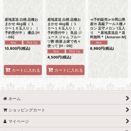
産地直送 白桃 品種お
産地直送 白桃 品種お
≪予約販売≫🍈岡山県
まかせ 4kg箱（ １
まかせ 4kg箱（ １
産🍈 高級アールス種メ
０〜１６玉入り ） （
０〜１６玉入り ） （
ロン 足守メロン 1玉入
予約受付中 ） 優品
[
H
予約受付中 ） 良品 ジ
り ＊産地直送品＊送
－08
]
ュース ジャム フルー
料無料＊
[
Amaron-M
]
ツ酢 桃酒 お家で色々
使って
[
H－09
]
10,800
円
(税込)
6,980
円
(税込)
4,500
円
(税込)
カートに入れる
カートに入れる
ホーム
ショッピングカート
マイページ