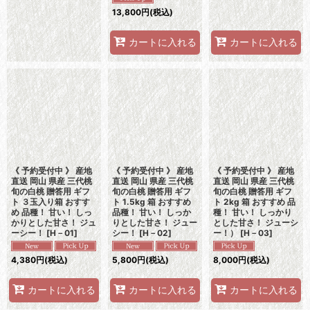
13,800
円
(税込)
カートに入れる
カートに入れる
《 予約受付中 》 産地
《 予約受付中 》 産地
《 予約受付中 》 産地
直送 岡山 県産 三代桃
直送 岡山 県産 三代桃
直送 岡山 県産 三代桃
旬の白桃 贈答用 ギフ
旬の白桃 贈答用 ギフ
旬の白桃 贈答用 ギフ
ト ３玉入り箱 おすす
ト 1.5kg 箱 おすすめ
ト 2kg 箱 おすすめ 品
め 品種！ 甘い！ しっ
品種！ 甘い！ しっか
種！ 甘い！ しっかり
かりとした甘さ！ ジュ
りとした甘さ！ ジュー
とした甘さ！ ジューシ
ーシー！
[
H－01
]
シー！
[
H－02
]
ー！）
[
H－03
]
4,380
円
(税込)
5,800
円
(税込)
8,000
円
(税込)
カートに入れる
カートに入れる
カートに入れる