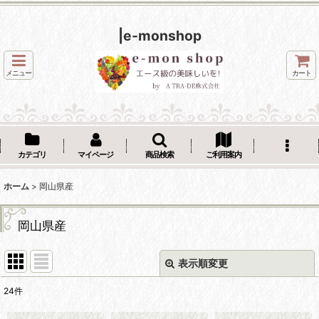
|e-monshop
メニュー
カート
カテゴリ
マイページ
商品検索
ご利用案内
ホーム
>
岡山県産
岡山県産
表示順変更
閉じる
24
件
表示数
: