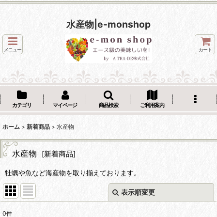
水産物|e-monshop
メニュー
カート
カテゴリ
マイページ
商品検索
ご利用案内
ホーム
>
新着商品
>
水産物
水産物
[
新着商品
]
牡蠣や魚など海産物を取り揃えております。
表示順変更
閉じる
0
件