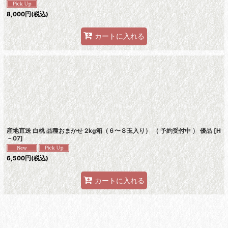
8,000
円
(税込)
カートに入れる
産地直送 白桃 品種おまかせ 2kg箱（６〜８玉入り） （ 予約受付中 ） 優品
[
H
－07
]
6,500
円
(税込)
カートに入れる