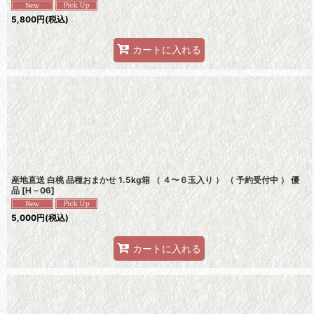
5,800
円
(税込)
カートに入れる
産地直送 白桃 品種おまかせ 1.5kg箱 （ ４〜６玉入り ） （ 予約受付中 ） 優
品
[
H－06
]
5,000
円
(税込)
カートに入れる