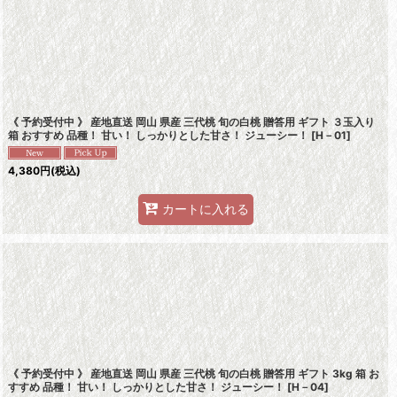
《 予約受付中 》 産地直送 岡山 県産 三代桃 旬の白桃 贈答用 ギフト ３玉入り
箱 おすすめ 品種！ 甘い！ しっかりとした甘さ！ ジューシー！
[
H－01
]
4,380
円
(税込)
カートに入れる
《 予約受付中 》 産地直送 岡山 県産 三代桃 旬の白桃 贈答用 ギフト 3kg 箱 お
すすめ 品種！ 甘い！ しっかりとした甘さ！ ジューシー！
[
H－04
]