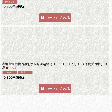
10,800
円
(税込)
カートに入れる
産地直送 白桃 品種おまかせ 4kg箱（ １０〜１６玉入り ） （ 予約受付中 ） 優
品
[
H－08
]
10,800
円
(税込)
カートに入れる