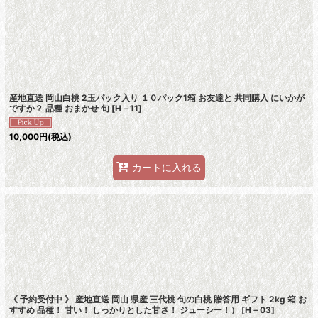
絞り込む
産地直送 岡山白桃 2玉パック入り １０パック1箱 お友達と 共同購入 にいかが
ですか？ 品種 おまかせ 旬
[
H－11
]
10,000
円
(税込)
カートに入れる
《 予約受付中 》 産地直送 岡山 県産 三代桃 旬の白桃 贈答用 ギフト 2kg 箱 お
すすめ 品種！ 甘い！ しっかりとした甘さ！ ジューシー！）
[
H－03
]