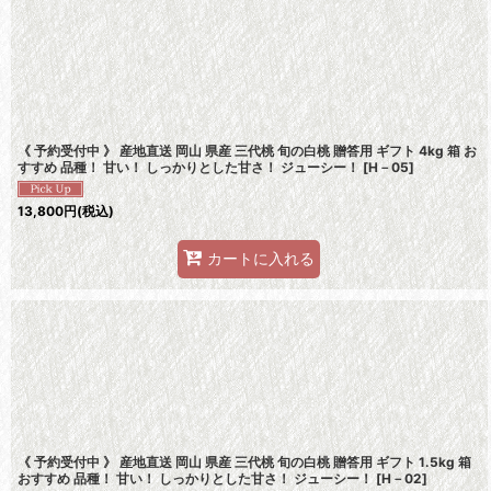
並び順
:
《 予約受付中 》 産地直送 岡山 県産 三代桃 旬の白桃 贈答用 ギフト 4kg 箱 お
すすめ 品種！ 甘い！ しっかりとした甘さ！ ジューシー！
[
H－05
]
13,800
円
(税込)
カートに入れる
《 予約受付中 》 産地直送 岡山 県産 三代桃 旬の白桃 贈答用 ギフト 1.5kg 箱
おすすめ 品種！ 甘い！ しっかりとした甘さ！ ジューシー！
[
H－02
]