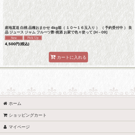
産地直送 白桃 品種おまかせ 4kg箱（ １０〜１６玉入り ） （ 予約受付中 ） 良
品 ジュース ジャム フルーツ酢 桃酒 お家で色々使って
[
H－09
]
4,500
円
(税込)
カートに入れる
台湾産
ホーム
岡山県産
ショッピングカート
島根県産
マイページ
愛媛県産