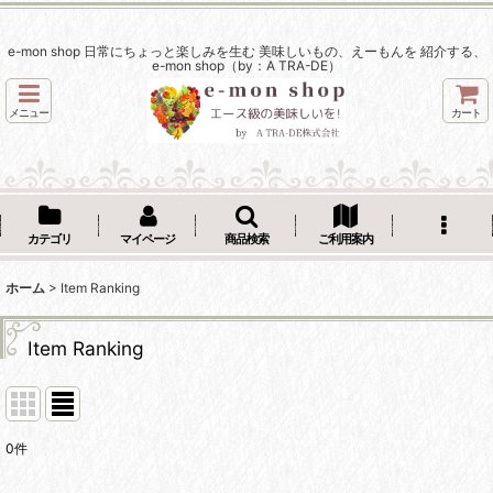
e-mon shop 日常にちょっと楽しみを生む 美味しいもの、えーもんを 紹介する、
e-mon shop（by：A TRA-DE）
メニュー
カート
カテゴリ
マイページ
商品検索
ご利用案内
ホーム
>
Item Ranking
Item Ranking
0
件