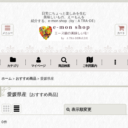
日常にちょっと楽しみを生む
美味しいもの、えーもんを
紹介する、e-mon shop（by：A TRA-DE）
メニュー
カート
カテゴリ
マイページ
商品検索
ご利用案内
ホーム
>
おすすめ商品
>
愛媛県産
愛媛県産
[
おすすめ商品
]
表示順変更
閉じる
0
件
表示数
: